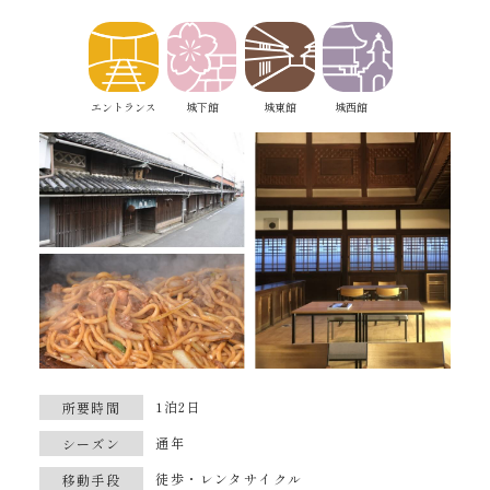
エントランス
城下館
城東館
城西館
1泊2日
所要時間
通年
シーズン
徒歩・レンタサイクル
移動手段