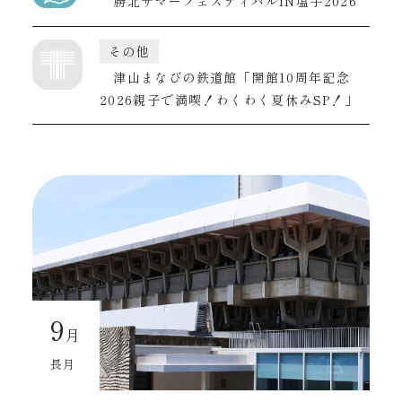
勝北サマーフェスティバルIN塩手2026
その他
津山まなびの鉄道館「開館10周年記念
2026親子で満喫！わくわく夏休みSP！」
9
月
長月