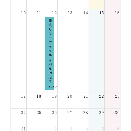
10
11
12
13
14
15
16
水
勝
曜
北
日,
サ
8
マ
月
12th
ー
2026
フ
ェ
ス
テ
ィ
バ
ル
IN
塩
手
2026
17
18
19
20
21
22
23
24
25
26
27
28
29
30
31
1
2
3
4
5
6