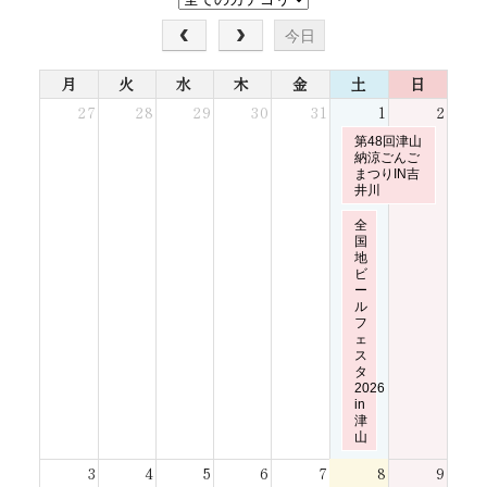
今日
月
火
水
木
金
土
日
27
28
29
30
31
1
2
土
第48回津山
曜
納涼ごんご
日,
まつりIN吉
8
井川
月
1st
土
2026
全
曜
国
日,
地
8
ビ
月
1st
ー
2026
ル
フ
ェ
ス
タ
2026
in
津
山
3
4
5
6
7
8
9