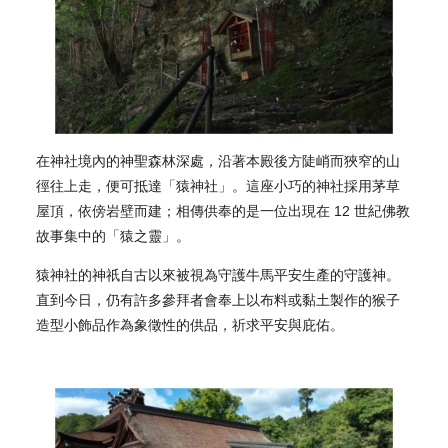
在神社境內的神聖森林深處，沿著本殿後方陡峭而狹窄的山
徑往上走，便可抵達「猿神社」。這座小巧的神社採用茅草
屋頂，依傍岩壁而建；相傳供奉的是一位出現在 12 世紀佛教
故事集中的「猿之靈」。
猿神社的神祇自古以來被視為守護牛馬平安生產的守護神。
直到今日，仍有許多參拜者會奉上以布料或黏土製作的猴子
造型小飾品作為象徵性的供品，祈求平安與庇佑。