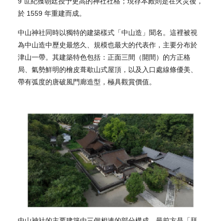
9 世紀獲朝廷授予更高的神社社格；現存本殿則是在火災後，
於 1559 年重建而成。
中山神社同時以獨特的建築樣式「中山造」聞名。這裡被視
為中山造中歷史最悠久、規模也最大的代表作，主要分布於
津山一帶。其建築特色包括：正面三間（開間）的方正格
局、氣勢鮮明的檜皮葺歇山式屋頂，以及入口處線條優美、
帶有弧度的唐破風門廊造型，極具觀賞價值。
中山神社的主要建築由三個相連的部分構成。最前方是「拜