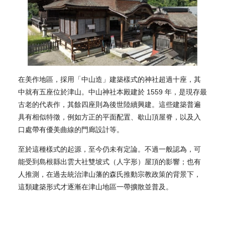
在美作地區，採用「中山造」建築樣式的神社超過十座，其
中就有五座位於津山。中山神社本殿建於 1559 年，是現存最
古老的代表作，其餘四座則為後世陸續興建。這些建築普遍
具有相似特徵，例如方正的平面配置、歇山頂屋脊，以及入
口處帶有優美曲線的門廊設計等。
至於這種樣式的起源，至今仍未有定論。不過一般認為，可
能受到島根縣出雲大社雙坡式（人字形）屋頂的影響；也有
人推測，在過去統治津山藩的森氏推動宗教政策的背景下，
這類建築形式才逐漸在津山地區一帶擴散並普及。