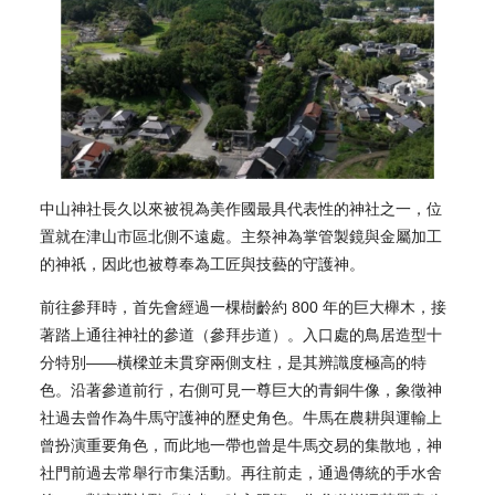
中山神社長久以來被視為美作國最具代表性的神社之一，位
置就在津山市區北側不遠處。主祭神為掌管製鏡與金屬加工
的神祇，因此也被尊奉為工匠與技藝的守護神。
前往參拜時，首先會經過一棵樹齡約 800 年的巨大櫸木，接
著踏上通往神社的參道（參拜步道）。入口處的鳥居造型十
分特別——橫樑並未貫穿兩側支柱，是其辨識度極高的特
色。沿著參道前行，右側可見一尊巨大的青銅牛像，象徵神
社過去曾作為牛馬守護神的歷史角色。牛馬在農耕與運輸上
曾扮演重要角色，而此地一帶也曾是牛馬交易的集散地，神
社門前過去常舉行市集活動。再往前走，通過傳統的手水舍