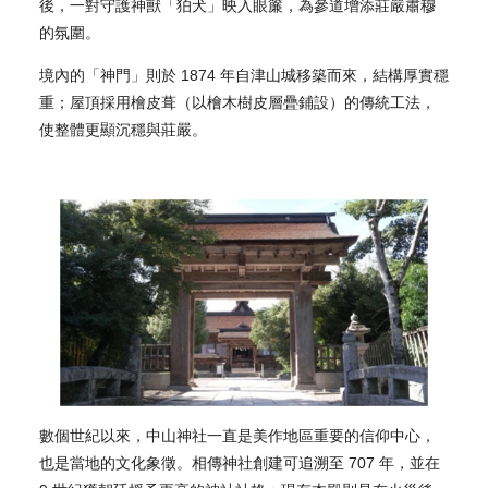
後，一對守護神獸「狛犬」映入眼簾，為參道增添莊嚴肅穆
的氛圍。
境內的「神門」則於 1874 年自津山城移築而來，結構厚實穩
重；屋頂採用檜皮葺（以檜木樹皮層疊鋪設）的傳統工法，
使整體更顯沉穩與莊嚴。
數個世紀以來，中山神社一直是美作地區重要的信仰中心，
也是當地的文化象徵。相傳神社創建可追溯至 707 年，並在