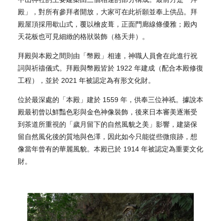
殿」，對所有參拜者開放，大家可在此祈願並奉上供品。拜
殿屋頂採用歇山式，覆以檜皮葺，正面門廊線條優雅；殿內
天花板也可見細緻的格狀裝飾（格天井）。
拜殿與本殿之間則由「幣殿」相連，神職人員會在此進行祝
詞與祈禱儀式。拜殿與幣殿皆於 1922 年建成（配合本殿修復
工程），並於 2021 年被認定為有形文化財。
位於最深處的「本殿」建於 1559 年，供奉三位神祇。據說本
殿最初曾以鮮豔色彩與金色神像裝飾，後來日本審美逐漸受
到茶道所重視的「歲月留下的自然風貌之美」影響，建築保
留自然風化後的質地與色澤，因此如今只能從些微痕跡，想
像當年曾有的華麗風貌。本殿已於 1914 年被認定為重要文化
財。