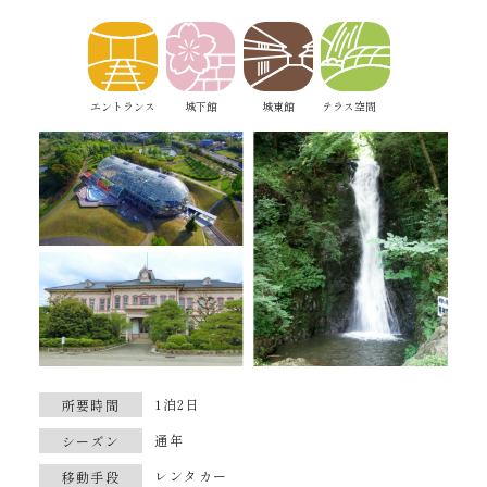
エントランス
城下館
城東館
テラス空間
1泊2日
所要時間
通年
シーズン
レンタカー
移動手段