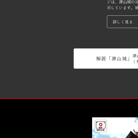
ジは、津山城の3
示しています。
を、タッチ操作
詳しく見る
津
解説「津山城」
く