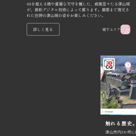
60を超える櫓や重層な天守を擁した、威風堂々たる津山城
が、最新デジタル技術によって蘇ります。細部まで復元さ
れた往時の津山城の姿をお楽しみください。
詳しく見る
城下エリア
触れる歴史
津山市内3か所