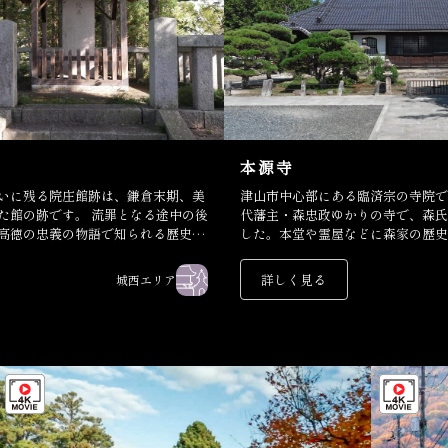
本源寺
いに残る院庄館跡は、鎌倉末期、美
津山市中心部にある臨済宗の寺院で
た館の跡です。 流罪となる途中の後
代藩主・森忠政ゆかりの寺で、森氏
高徳の忠義の物語で知られる歴史の
した。本堂や霊屋などに森家の歴史
と信仰を今に伝えています。
詳しく見る
城西エリア