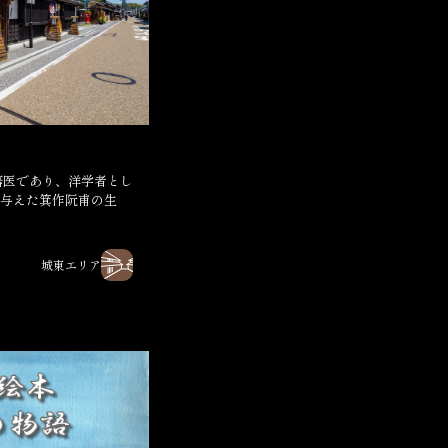
与えた箕作阮甫の生
城東エリア