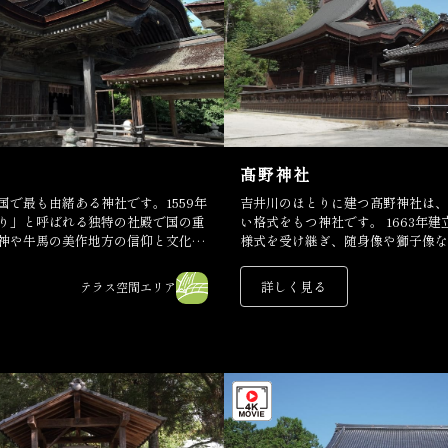
髙野神社
国で最も由緒ある神社です。1559年
吉井川のほとりに建つ髙野神社は、
り」と呼ばれる独特の社殿で国の重
い格式をもつ神社です。 1663年
神や牛馬の美作地方の信仰と文化を
様式を受け継ぎ、随身像や獅子像な
社の長い歴史と信仰を伝えています
詳しく見る
テラス空間エリア