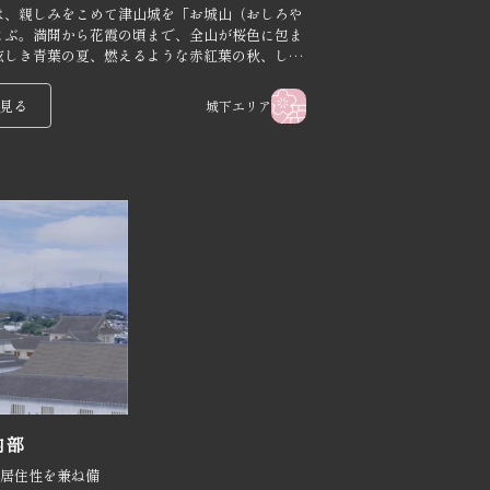
は、親しみをこめて津山城を「お城山（おしろや
よぶ。満開から花霞の頃まで、全山が桜色に包ま
眩しき青葉の夏、燃えるような赤紅葉の秋、しん
謐な雪景色の冬。津山城で感じる四季それぞれの
、その移ろいとともに豊かな詩情を感じさせる。
見る
城下エリア
内部
居住性を兼ね備