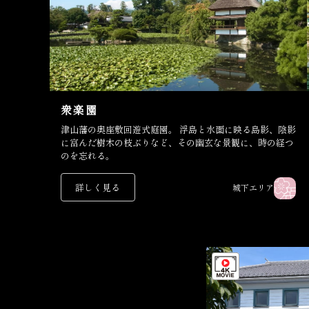
衆楽園
津山藩の奥座敷回遊式庭園。 浮島と水面に映る島影、陰影
に富んだ樹木の枝ぶりなど、その幽玄な景観に、時の経つ
のを忘れる。
詳しく見る
城下エリア