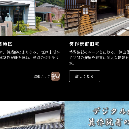
建地区
箕作阮甫旧宅
緒的なまちなみ。 江戸末期か
博覧強記のルーツを訪ねる。 津山藩医であり、洋学者とし
建築物が軒を連ね、当時の栄生をう
て学問の発展や教育に多大な影響を
家。
詳しく見る
城東エリア