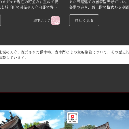
Dモデルを現在の町並みに重ねて表
えた五階建ての層塔型天守でした。
城と城下町の関係や天守内部の構造
各階の造り、最上階の格式ある空間
で立体的に体感できる展示です。
いの拠点であると同時に、城主の権
在でした。
詳しく見る
城下エリア
山城の天守、復元された備中櫓、表中門などの主要施設について、その歴史
解説しています。