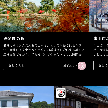
衆楽園の秋
津山市
借景に取り込んだ周囲の山々と、４つの浮島で仕切られ
津山城下の
た、南北に長く敷かれた池泉。四季折々に変化する美しい
社、商家
風景を愛でながら、喧噪を忘れてゆったりとした時間を過
しむこと
ごすことができる。
詳しく見る
詳しく
城下エリア