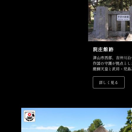
院庄館跡
津山市西部、吉井川沿
作国の守護が拠点とし
醍醐天皇と武将・児島
舞台です。
詳しく見る