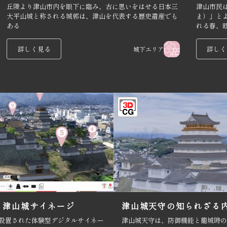
丘陵より津山市内を眼下に臨み、古に思いをはせる日本三
津山市民
大平山城と称される城郭は、津山を代表する歴史遺産でも
ま）」と
ある
れる春、
しんと静
美しさは
詳しく見る
詳しく
城下エリア
。津山城サイネージ
津山城天守の知られざる
に設置された体験型デジタルサイネー
津山城天守は、防御機能と籠城時の