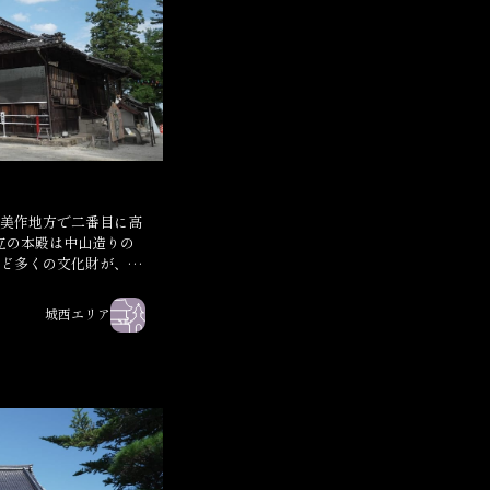
美作地方で二番目に高
建立の本殿は中山造りの
ど多くの文化財が、神
。
城西エリア