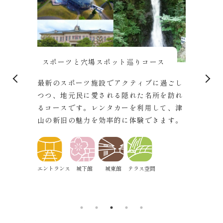
ぐるっと城下町コース
出雲
ス
津山の城下町を深く掘り下げて体験するコ
かつ
過ごし
ースです。歴史的建造物や博物館を訪れる
ら、
を訪れ
だけでなく、地元の食文化やアートにも触
コー
て、津
れ、津山の多面的な魅力を堪能できます。
を超
ます。
す。
エントランス
城下館
城東館
城西館
エントラ