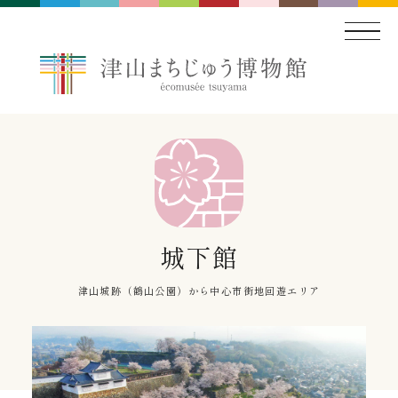
城下館
津山城跡（鶴山公園）から中心市街地回遊エリア