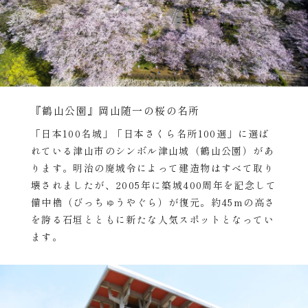
『鶴山公園』岡山随一の桜の名所
「日本100名城」「日本さくら名所100選」に選ば
れている津山市のシンボル津山城（鶴山公園）があ
ります。明治の廃城令によって建造物はすべて取り
壊されましたが、2005年に築城400周年を記念して
備中櫓（びっちゅうやぐら）が復元。約45mの高さ
を誇る石垣とともに新たな人気スポットとなってい
ます。