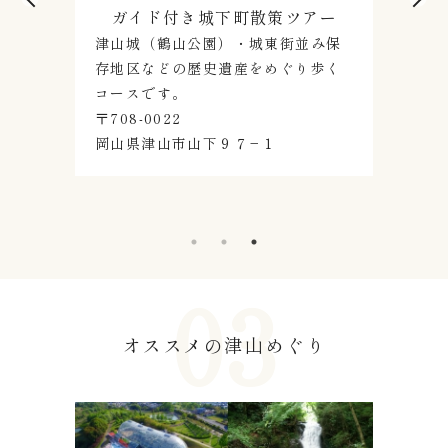
ー
津山の竹細工の民芸品『作州
衆
保
牛』製作体験
行
く
竹細工の民芸品『作州牛（さくしゅ
ううし）』づくりを、唯一無二の工
剪
芸作家「白石靖」さんの直接指導で
体
作成します。
〒7
〒708-0022 津山市山下９７−１
８
オススメの津山めぐり