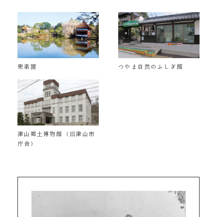
衆楽園
つやま自然のふしぎ館
津山郷土博物館（旧津山市
庁舎）