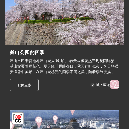
鹤山公园的四季
津山市民亲切地称津山城为“城山”。 春天从樱花盛开到花团锦簇，
满山披覆着樱花色。夏天绿叶耀眼夺目，秋天红叶似火，冬天静谧
安详雪中美景。在津山城感受的四季不同之美，随着季节变换，能
让人感受丰富的诗情画意。
了解更多
城下区域